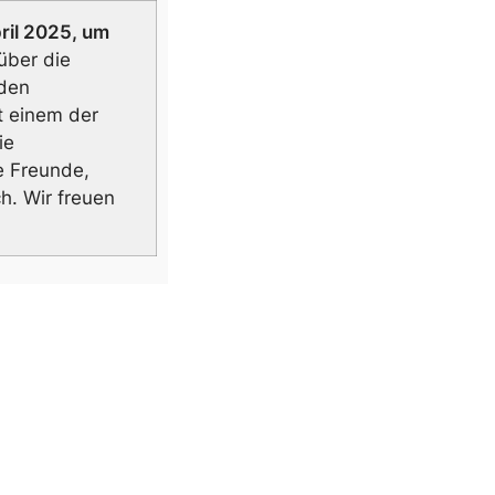
ril 2025, um
über die
 den
it einem der
ie
e Freunde,
ch.
Wir freuen