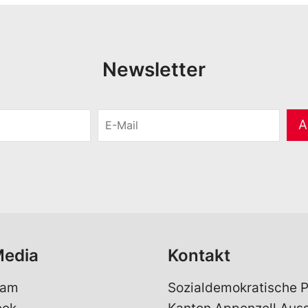
Newsletter
E
A
-
M
a
i
l
*
Media
Kontakt
ram
Sozialdemokratische P