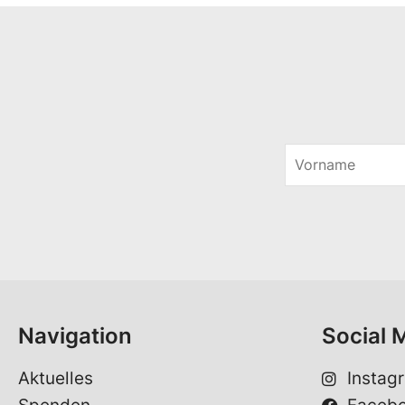
V
o
r
n
a
m
e
*
Navigation
Social 
Aktuelles
Instag