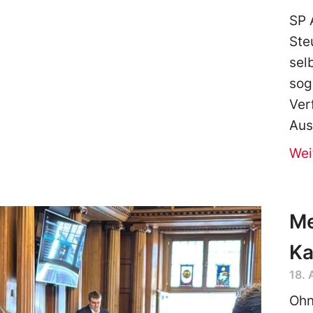
SP 
Ste
sel
sog
Ver
Aus
Wei
Me
Ka
18.
Ohn