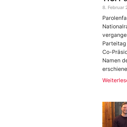
8. Februar
Parolenf
Nationalr
vergangen
Parteitag
Co-Präsid
Namen de
erschien
Weiterles