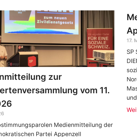
Me
Ap
17. 
SP 
DIE
soz
mitteilung zur
Nor
iertenversammlung vom 11.
Mas
und
026
Wei
26
bstimmungsparolen Medienmitteilung der
okratischen Partei Appenzell