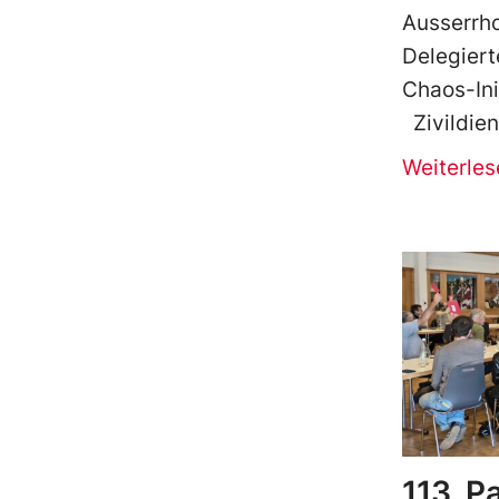
Ausserrh
Delegiert
Chaos-Ini
Zivildien
Weiterles
113. P