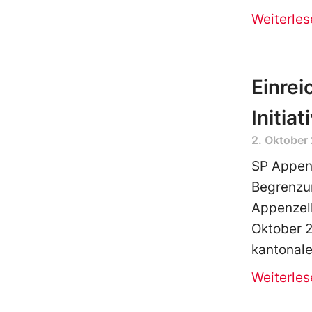
Weiterles
Einrei
Initiat
2. Oktober
SP Appenz
Begrenzu
Appenzell
Oktober 2
kantonale
Weiterles