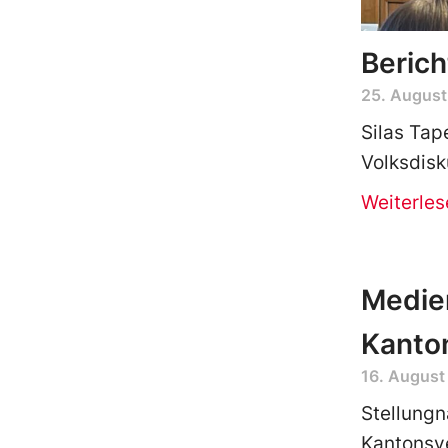
Berich
25. August
Silas Tap
Volksdisk
Weiterles
Medien
Kanton
16. August
Stellungn
Kantonsve