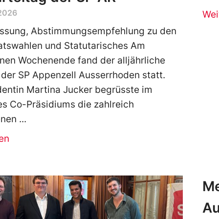
 2026
Wei
assung, Abstimmungsempfehlung zu den
atswahlen und Statutarisches Am
en Wochenende fand der alljährliche
 der SP Appenzell Ausserrhoden statt.
entin Martina Jucker begrüsste im
s Co-Präsidiums die zahlreich
enen
en
Me
Au