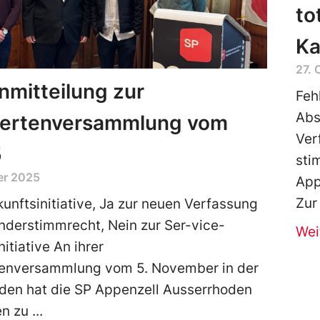
to
Ka
27. 
mitteilung zur
Feh
Abs
iertenversammlung vom
Ver
5
sti
er 2025
App
Zur
kunftsinitiative, Ja zur neuen Verfassung
nderstimmrecht, Nein zur Ser-vice-
Wei
itiative An ihrer
tenversammlung vom 5. November in der
den hat die SP Appenzell Ausserrhoden
en zu