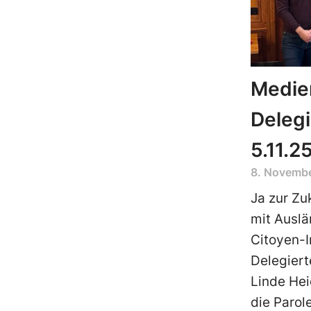
Medien
Deleg
5.11.2
8. Novemb
Ja zur Zu
mit Auslä
Citoyen-In
Delegier
Linde Hei
die Parol