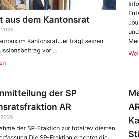
Inf
Ent
t aus dem Kantonsrat
Jou
 2025
und
Mei
ernoux im Kantonsrat…er trägt seinen
ussionsbeitrag vor
Wei
en
mitteilung der SP
Me
sratsfraktion AR
AR
 2025
Ka
ahme der SP-Fraktion zur totalrevidierten
St
rfassung Die SP-Fraktion erachtet die