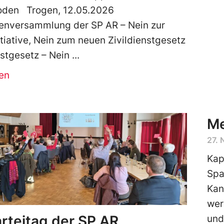
oden Trogen, 12.05.2026
enversammlung der SP AR – Nein zur
tiative, Nein zum neuen Zivildienstgesetz
stgesetz – Nein
en
Me
27.
Kap
Spa
Kan
wer
arteitag der SP AR
und