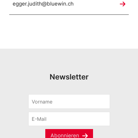
egger.judith@bluewin.ch
Newsletter
V
o
r
E
n
-
a
M
m
a
e
Abonnieren