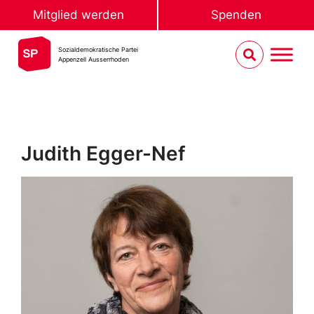
Mitglied werden
Spenden
Sozialdemokratische Partei
Appenzell Ausserrhoden
Judith Egger-Nef