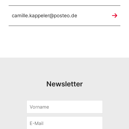
camille.kappeler@posteo.de
Newsletter
V
o
r
E
n
-
a