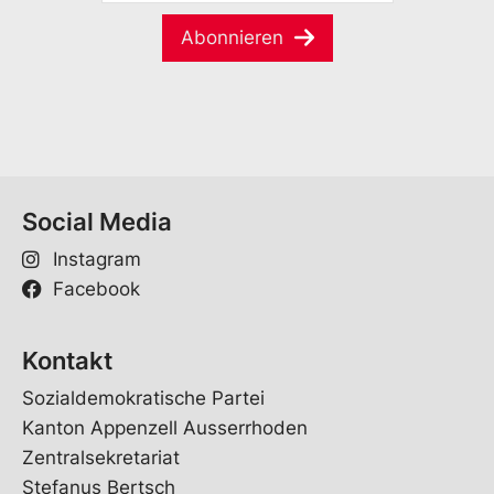
M
m
a
e
Abonnieren
i
*
l
*
Social Media
Instagram
Facebook
Kontakt
Sozialdemokratische Partei
Kanton Appenzell Ausserrhoden
Zentralsekretariat
Stefanus Bertsch