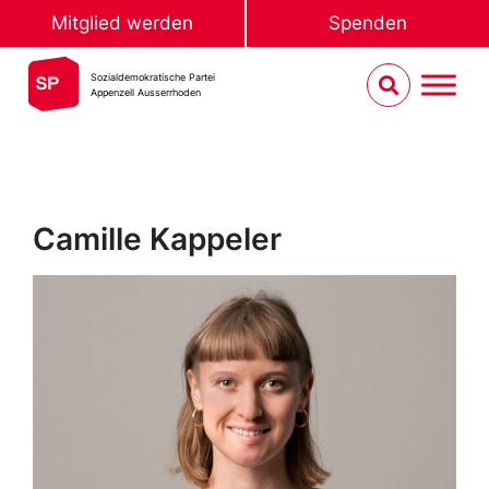
Mitglied werden
Spenden
Sozialdemokratische Partei
Appenzell Ausserrhoden
Camille Kappeler