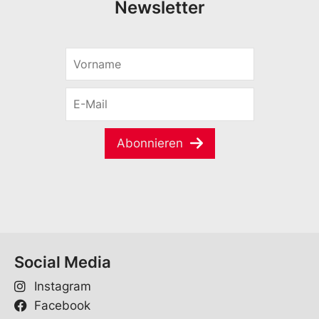
Newsletter
V
o
r
E
n
-
a
M
m
a
e
Abonnieren
i
*
l
*
Social Media
Instagram
Facebook