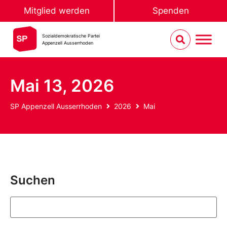
Mitglied werden
Spenden
Sozialdemokratische Partei
Appenzell Ausserrhoden
Mai 13, 2026
SP Appenzell Ausserrhoden
2026
Mai
Suchen