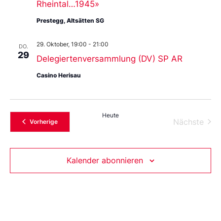
Rheintal…1945»
Prestegg, Altsätten SG
29. Oktober, 19:00
-
21:00
DO.
29
Delegiertenversammlung (DV) SP AR
Casino Herisau
Heute
Vera
Nächste
Veranstaltungen
Vorherige
Kalender abonnieren