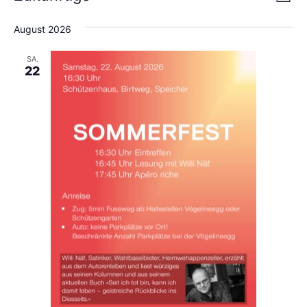
Liste
An
Wählen
Nav
Sie
August 2026
das
Datum
aus.
SA.
22