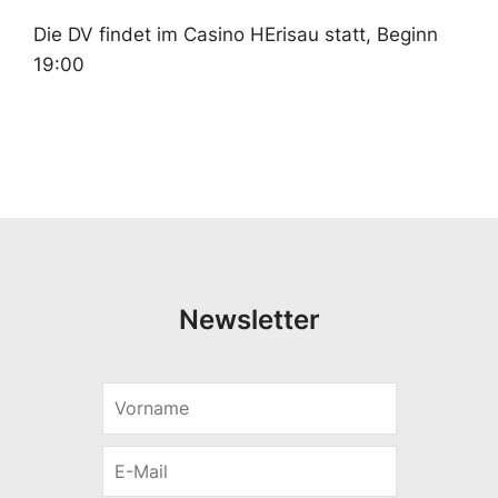
Die DV findet im Casino HErisau statt, Beginn
19:00
Newsletter
V
o
r
E
n
-
a