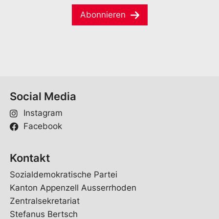
M
m
a
e
Abonnieren
i
*
l
*
Social Media
Instagram
Facebook
Kontakt
Sozialdemokratische Partei
Kanton Appenzell Ausserrhoden
Zentralsekretariat
Stefanus Bertsch