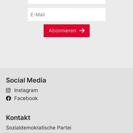
r
E
n
-
a
M
m
a
e
Abonnieren
i
*
l
*
Social Media
Instagram
Facebook
Kontakt
Sozialdemokratische Partei