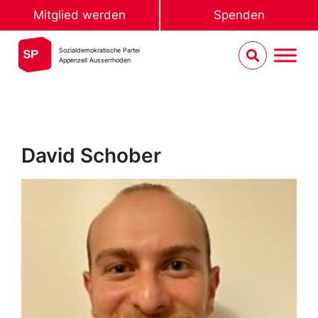
Mitglied werden
Spenden
Sozialdemokratische Partei
Appenzell Ausserrhoden
David Schober