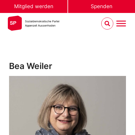
Mitglied werden
Spenden
Sozialdemokratische Partei
Appenzell Ausserrhoden
Bea Weiler