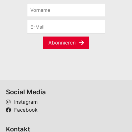
V
o
r
E
n
-
a
M
m
a
e
Abonnieren
i
*
l
*
Social Media
Instagram
Facebook
Kontakt