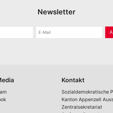
Newsletter
E
A
-
M
a
i
l
*
Media
Kontakt
ram
Sozialdemokratische P
ook
Kanton Appenzell Aus
Zentralsekretariat