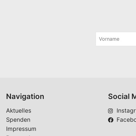
V
o
r
n
a
m
e
*
Navigation
Social 
Aktuelles
Instag
Spenden
Faceb
Impressum