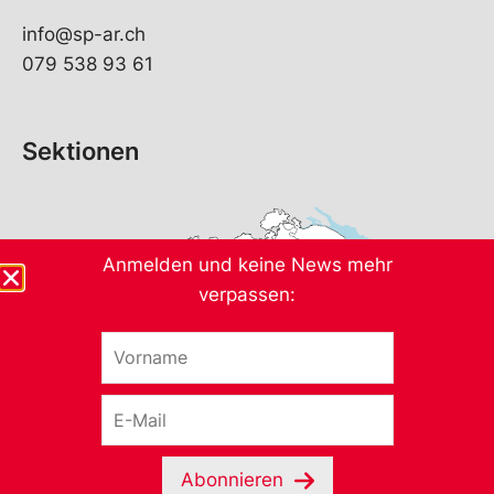
info@sp-ar.ch
079 538 93 61
Sektionen
Anmelden und keine News mehr
verpassen:
V
o
r
E
n
-
a
M
m
a
e
Abonnieren
i