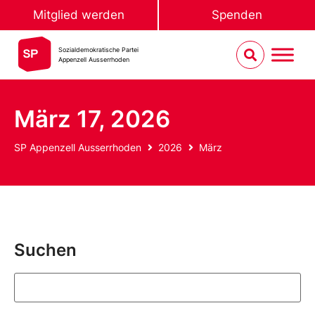
Mitglied werden
Spenden
Sozialdemokratische Partei
Appenzell Ausserrhoden
März 17, 2026
SP Appenzell Ausserrhoden
2026
März
Suchen