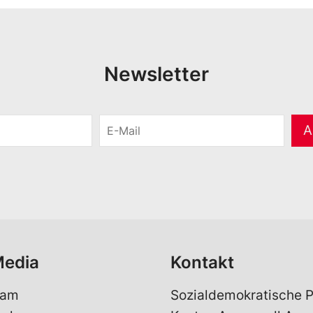
Newsletter
E
A
-
M
a
i
l
*
Media
Kontakt
ram
Sozialdemokratische P