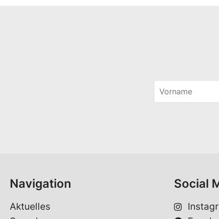
V
o
r
n
a
m
e
*
Navigation
Social 
Aktuelles
Instag