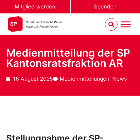
Mitglied werden
Spenden
Sozialdemokratische Partei
Appenzell Ausserrhoden
Medienmitteilung der SP
Kantonsratsfraktion AR
16 August 2025
Medienmitteilungen
,
News
Stellungnahme der SP-