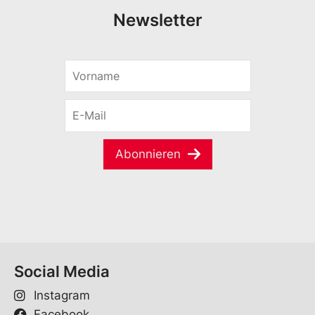
Newsletter
V
o
r
E
n
-
a
M
m
a
e
Abonnieren
i
*
l
*
Social Media
Instagram
Facebook