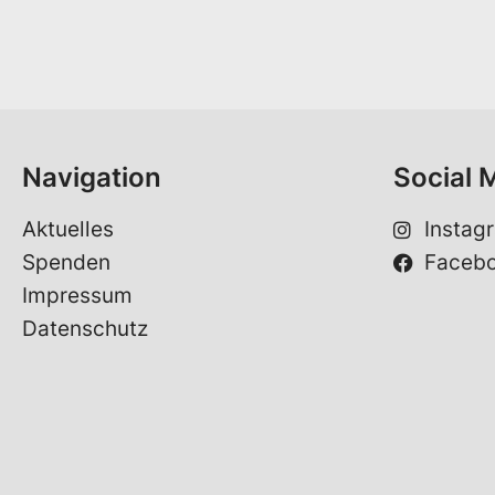
n
a
m
e
*
Navigation
Social 
Aktuelles
Instag
Spenden
Faceb
Impressum
Datenschutz