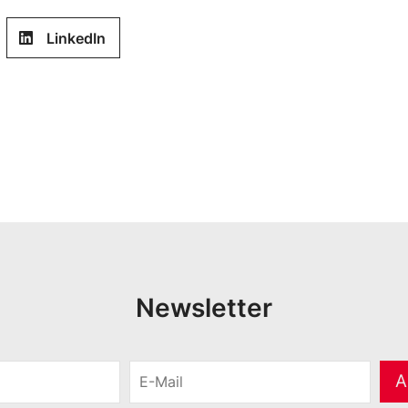
LinkedIn
Newsletter
E
A
-
M