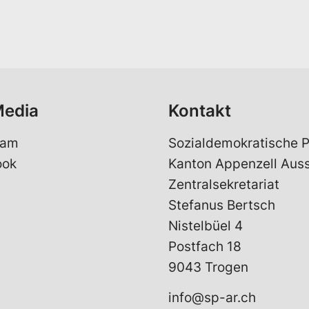
a
i
l
*
Media
Kontakt
ram
Sozialdemokratische P
ook
Kanton Appenzell Aus
Zentralsekretariat
Stefanus Bertsch
Nistelbüel 4
Postfach 18
9043 Trogen
info@sp-ar.ch