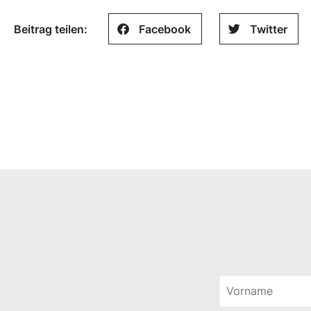
Beitrag teilen:
Facebook
Twitter
V
o
r