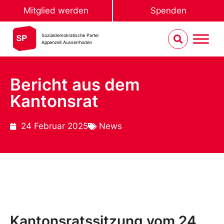
Mitglied werden
Spenden
Sozialdemokratische Partei
Appenzell Ausserrhoden
Bericht aus dem
Kantonsrat
24 Februar 2025
News
Kantonsratssitzung vom 24.