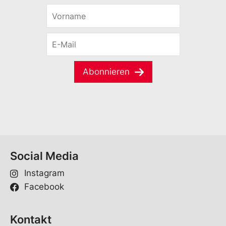
V
o
r
E
n
-
a
M
m
a
e
Abonnieren
i
*
l
*
Social Media
Instagram
Facebook
Kontakt