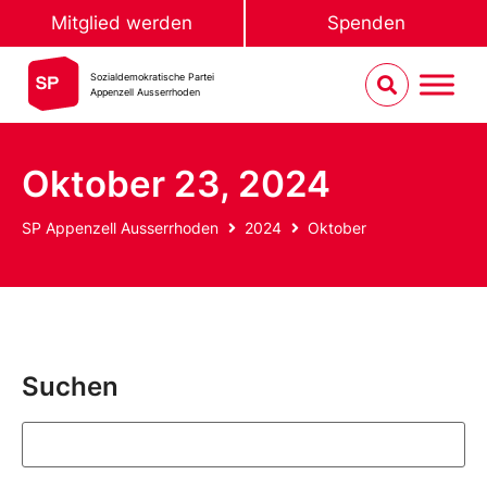
Mitglied werden
Spenden
Sozialdemokratische Partei
Appenzell Ausserrhoden
Oktober 23, 2024
SP Appenzell Ausserrhoden
2024
Oktober
Suchen